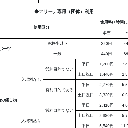
◆アリーナ専用（団体）利用
使用料(1時間に
使用区分
半面
高校生以下
220円
4
ポーツ
一般
440円
8
平日
1,200円
2,
営利目的でない
土日祝日
1,440円
2,
入場料なし
平日
2,770円
5,
営利目的である
土日祝日
3,320円
6,
他の催し物
平日
2,410円
4,
営利目的でない
土日祝日
2,890円
5,
入場料あり
平日
5,540円
11,