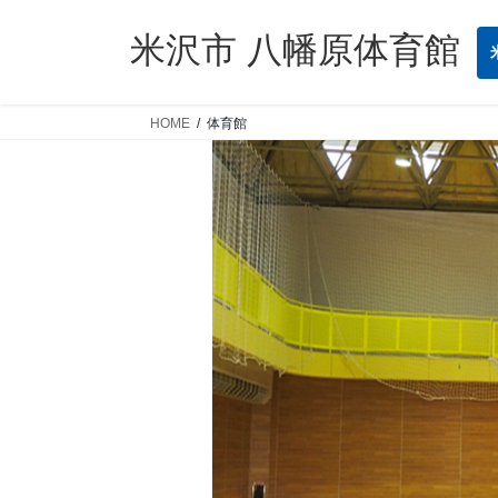
コ
ナ
ン
ビ
米沢市 八幡原体育館
テ
ゲ
ン
ー
ツ
シ
HOME
体育館
へ
ョ
ス
ン
キ
に
ッ
移
プ
動