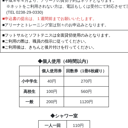
■平成８年４月より、アリーナの貸切予約はネットとなります。
※ネットをご利用されない方は、電話もしくは受付にて対応させて
(TEL 0238-29-0330)
■申込書の提出は、１週間前までお願いいたします。
■アリーナとトレーニング室は別々のお申込みとなります。
■フットサルとソフトテニスは全面貸切使用のみとなります。
■ご利用の際は、職員の指示に従ってください。
■ご利用後は、きちんと後片付けを行ってください。
◆個人使用（4時間以内）
個人使用券
回数券（1冊8枚綴り）
小中学生
40円
270円
高校生
100円
560円
一般
200円
1120円
◆シャワー室
一人一回
110円