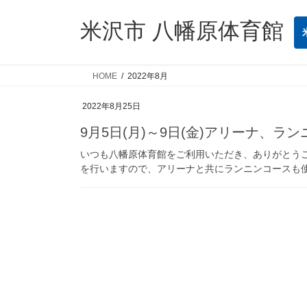
コ
ナ
ン
ビ
米沢市 八幡原体育館
テ
ゲ
ン
ー
ツ
シ
HOME
2022年8月
へ
ョ
ス
ン
2022年8月25日
キ
に
9月5日(月)～9日(金)アリーナ、
ッ
移
いつも八幡原体育館をご利用いただき、ありがとうござ
プ
動
を行いますので、アリーナと共にランニンコースも使用禁止