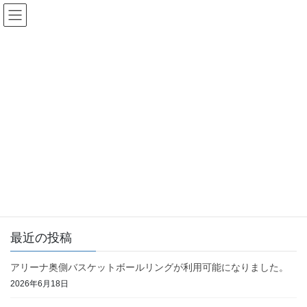
コ
ナ
米沢市 八幡原体育館
ン
ビ
テ
ゲ
HOME
2025年11月
ン
ー
ツ
シ
2025年11月27日
へ
ョ
お知らせ
ス
ン
キ
に
令和８年度より各施設受付方法が変わりま
ッ
移
す。
プ
動
令和８年4月より、オンライン申請（受付）が導入されます。 不明
な点等ございましたらお問い合わせください。 当スタッフ至らな
い点、多々ございますが日々勉強を重ね精進して参りますので今
後とも皆様、宜しくお願い致します。 ＊令 […]
最近の投稿
アリーナ奥側バスケットボールリングが利用可能になりました。
2026年6月18日