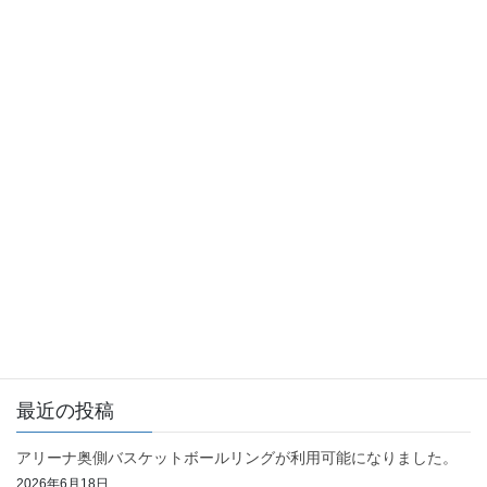
お知らせ
前の記事
9月5日(月)～9日(金)アリーナ、
ランニングコース使用禁止とな
ります
2022年8月25日
お知らせ
次の記事
市営八幡原体育館、八幡原緑地
野球場及び八幡原緑地テニスコ
ートをご利用の皆様へ（お知ら
せ）
2022年12月23日
最近の投稿
アリーナ奥側バスケットボールリングが利用可能になりました。
2026年6月18日