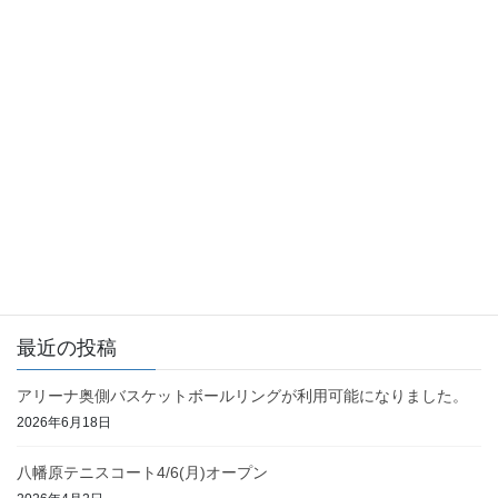
お知らせ
前の記事
市営八幡原体育館、八幡原緑地
野球場及び八幡原緑地テニスコ
ートをご利用の皆様へ（お知ら
せ）
2022年12月23日
お知らせ
次の記事
4/8(土)野球場・テニスコートオ
ープン
2023年3月31日
最近の投稿
アリーナ奥側バスケットボールリングが利用可能になりました。
2026年6月18日
八幡原テニスコート4/6(月)オープン