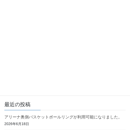
お知らせ
カテゴリー
お知らせ
前の記事
年末年始の休館について
2023年12月12日
お知らせ
次の記事
２月２０日(火)は定期清掃をおこ
ないます
2024年2月6日
最近の投稿
アリーナ奥側バスケットボールリングが利用可能になりました。
2026年6月18日