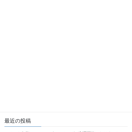
2024年10月07日
お知らせ
カテゴリー
お知らせ
前の記事
トレーニングルームからのお知
らせ
2024年10月7日
お知らせ
次の記事
八幡原体育館 施設予約状況確
認について
2025年1月6日
最近の投稿